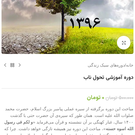
برای بزرگنمایی کلیک کنید
خانه
/
دوره‌های سبک زندگی
دوره آموزشی تحول ناب
0
تومان
500،000
تومان
مباحث این دوره برگرفته از سیره عملی پیامبر بزرگ اسلام، حضرت محمد
صلوات الله علیه است. همان طور که سیره‌ی آن حضرت حتی با گذشت
۱۴۰۰ سال، غبار کهنگی بر آن ننشسته و قرآن می‌فرماید «
و لکم فی رسول
الله اسوه حسنه
»، مباحث این دوره نیز همیشه تازگی خواهد داشت. چرا که