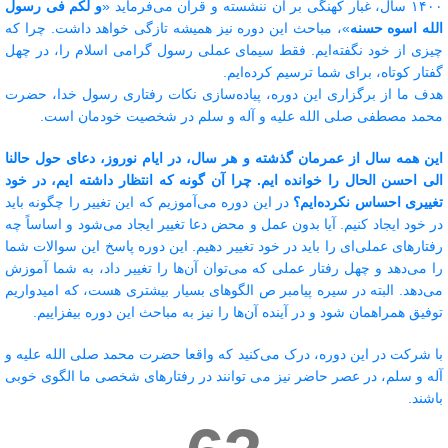
۱۴۰۰ سال، غبار کهنگی بر آن ننشسته و قرآن می‌فرماید «
و لکم فی رسول
الله اسوه حسنه
»، مباحث این دوره نیز همیشه تازگی خواهد داشت. چرا که
چیزی از خود نگفته‌ایم. فقط سیمای عملی رسول گرامی اسلام را، در چهل
گفتار کوتاه، برای شما ترسیم کرده‌ایم.
هدف ما از برگزاری این دوره، پیاده‌سازی نکات رفتاری رسول خدا، حضرت
محمد مصطفی صلی الله علیه و آله و سلم در شخصیت خودمان است.
این همه سال از عمرمان گذشته و هر سال، در ایام نوروز، دعای حول حالنا
الی احسن الحال را خوانده ایم. چرا آن گونه که انتظار داشته ایم، در خود
تغییری احساس نکرده‌ایم؟
در این دوره می‌آموزیم که این تغییر را چگونه باید
در خود ایجاد کنیم. آیا بدون عمل و محض دعا تغییر ایجاد می‌شود و اساساً چه
رفتارهای عملی‌ای را باید در خود تغییر دهیم. این دوره پاسخ این سوالات شما
را می‌دهد و چهل رفتار عملی که می‌توان آن‌ها را تغییر داد، به شما آموزش
می‌دهد. البته در سیره پیامبر ص الگوهای بسیار بیشتری هست، که امیدواریم
توفیق همراهمان شود و در آینده آن‌ها را نیز به مباحث این دوره بیفزاییم.
با شرکت در این دوره، درک می‌کنید که واقعا حضرت محمد صلی الله علیه و
آله و سلم، در عصر حاضر نیز می توانند در رفتارهای شخصی ما الگوی خوبی
باشند. ‌