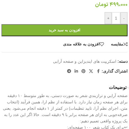
499،000
تومان
+
-
افزودن به سبد خرید
مقايسه
افزودن به علاقه مندی
دسته:
اسکریپت های ایندیزاین و صفحه آرایی
اشتراک گذاری:
توضیحات
صفحه آرايي و ترازبندي شعر به صورت دستی، به طور متوسط ۱۰ دقیقه
برای هر صفحه زمان نیاز دارد. با استفاده از نظم ارا، همین فرآیند (انتخاب
متن، اجرای نظم آرا، تایید تنظیمات) در کمتر از ۱ دقیقه انجام می‌شود. یعنی
صرفه‌جویی به ازای هر صفحه برابر با ۹ دقیقه است. حالا اگر این عدد را به
یک پروژه واقعی تعمیم دهیم:
↩️برای یک کتاب شعر ۱۰۰ صفحه‌ای: