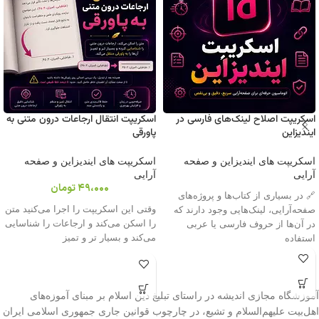
اسکریپت اصلاح لینک‌های فارسی در
اسکریپت انتقال ارجاعات درون متنی به
ایندیزاین
پاورقی
اسکریپت های ایندیزاین و صفحه
اسکریپت های ایندیزاین و صفحه
آرایی
آرایی
49،000
تومان
🔗 در بسیاری از کتاب‌ها و پروژه‌های
وقتی این اسکریپت را اجرا می‌کنید متن
صفحه‌آرایی، لینک‌هایی وجود دارند که
را اسکن می‌کند و ارجاعات را شناسایی
در آن‌ها از حروف فارسی یا عربی
می‌کند و بسیار تر و تمیز
استفاده
آموزشگاه مجازی اندیشه در راستای تبلیغ دین اسلام بر مبنای آموزه‌های
اهل‌بیت علیهم‌السلام و تشیع، در چارچوب قوانین جاری جمهوری اسلامی ایران