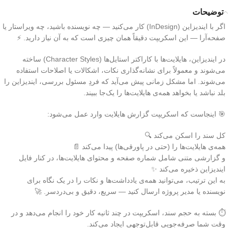
توضیحات
اگر با ایندیزاین (InDesign) کار می‌کنید — چه نویسنده باشید، چه ویراستار یا
صفحه‌آرا — این اسکریپت دقیقاً همان چیزی است که به آن نیاز دارید. ⚡️
در ایندیزاین، هایلایت‌ها با کاراکتر استایل‌ها (Character Styles) ساخته
می‌شوند و معمولاً برای نشانه‌گذاری نکات، اشکالات یا اصلاحات استفاده
می‌شوند. اما مشکل زمانی پیش می‌آید که فردِ مسئول بررسی، ایندیزاین را
بلد نباشد یا بخواهد همه‌ی هایلایت‌ها را یک‌جا ببیند.
🎯 اینجاست که اسکریپت گزارش هایلایت وارد عمل می‌شود:
کل سند را اسکن می‌کند 🔍
همه‌ی هایلایت‌ها را (حتی در پاورقی‌ها) پیدا می‌کند 📄
و گزارشی متنی شامل شماره صفحه و محتوای هایلایت‌ها، در کنار فایل
ایندیزاین ذخیره می‌کند ✨
به این ترتیب، می‌توانید همه‌ی یادداشت‌ها و نکات را در یک نگاه برای
نویسنده یا مدیر پروژه ارسال کنید — سریع، دقیق و بی‌دردسر. 🚀
⏱ بسته به حجم سند، اسکریپت در چند ثانیه کار خود را انجام می‌دهد و در
وقت شما صرفه‌جویی قابل‌توجهی ایجاد می‌کند.