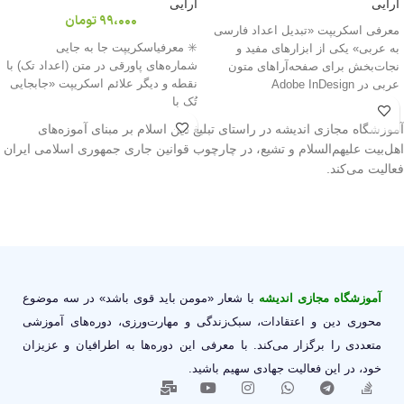
آرایی
آرایی
99،000
تومان
معرفی اسکریپت «تبدیل اعداد فارسی
✳️ معرفیاسکریپت جا به جایی
به عربی» یکی از ابزارهای مفید و
شماره‌های پاورقی در متن (اعداد تک) با
نجات‌بخش برای صفحه‌آراهای متون
نقطه و دیگر علائم اسکریپت «جابجایی
عربی در Adobe InDesign
تُک با
آموزشگاه مجازی اندیشه در راستای تبلیغ دین اسلام بر مبنای آموزه‌های
اهل‌بیت علیهم‌السلام و تشیع، در چارچوب قوانین جاری جمهوری اسلامی ایران
فعالیت می‌کند.
آموزشگاه مجازی اندیشه
با شعار «مومن باید قوی باشد» در سه موضوع
محوری دین و اعتقادات، سبک‌زندگی و مهارت‌ورزی، دوره‌های آموزشی
متعددی را برگزار می‌کند. با معرفی این دوره‌ها به اطرافیان و عزیزان
خود، در این فعالیت جهادی سهیم باشید.