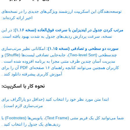
توسعه‌دهندگان این اسکریپت ارزشمند ویژگی‌های جدیدی را در نسخه‌های
اخیر ارائه کرده‌اند:
مرتب کردن جدول در ایندیزاین با سرعت فوق‌العاده (نسخه ۱.۱۶):
در این
نسخه، سرعت پردازش ردیف‌های جدول به شدت بهبود یافته است.
سورت دو سطحی و تصادفی (نسخه ۱.۱۵):
امکاناتی نظیر مرتب‌سازی
چندسطحی (Two-level Sort)، جابه‌جایی تصادفی لیست‌ها (Shuffle) و
مدیریت آسان چندین ظرف متنی مجزا به برنامه افزوده شده است .
کاربران همچنین می‌توانند کتابچه راهنمای ۱۶ صفحه‌ای PDF آن را برای
آموزش کاربری پیشرفته دانلود کنند .
نحوه کار با اسکریپت:
ابتدا متن مورد نظر خود را انتخاب کنید (حداقل دو پاراگراف برای
مرتب‌سازی لازم است) .
شما می‌توانید کل یک فریم متنی (Text Frame)، پانویس‌ها (Footnotes) یا
ردیف‌های یک جدول را انتخاب کنید .