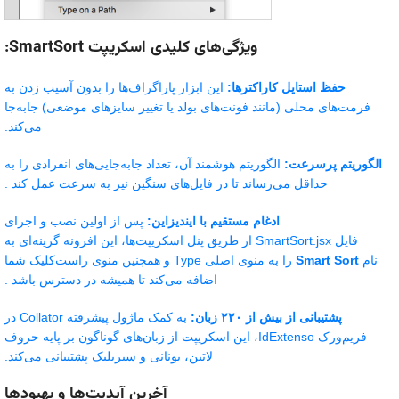
ویژگی‌های کلیدی اسکریپت SmartSort:
حفظ استایل کاراکترها:
این ابزار پاراگراف‌ها را بدون آسیب زدن به
فرمت‌های محلی (مانند فونت‌های بولد یا تغییر سایزهای موضعی) جابه‌جا
می‌کند.
الگوریتم پرسرعت:
الگوریتم هوشمند آن، تعداد جابه‌جایی‌های انفرادی را به
حداقل می‌رساند تا در فایل‌های سنگین نیز به سرعت عمل کند .
ادغام مستقیم با ایندیزاین:
پس از اولین نصب و اجرای
فایل
SmartSort.jsx
از طریق پنل اسکریپت‌ها، این افزونه گزینه‌ای به
نام
Smart Sort
را به منوی اصلی Type و همچنین منوی راست‌کلیک شما
اضافه می‌کند تا همیشه در دسترس باشد .
پشتیبانی از بیش از ۲۲۰ زبان:
به کمک ماژول پیشرفته
Collator
در
فریم‌ورک
IdExtenso
، این اسکریپت از زبان‌های گوناگون بر پایه حروف
لاتین، یونانی و سیریلیک پشتیبانی می‌کند.
آخرین آپدیت‌ها و بهبودها