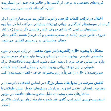
فروم‌های تخصصی به برخی از کاستی‌ها و چالش‌های جدی این اسکریپت
اشاره کرده‌اند که به شرح زیر است:
اختلال در ترکیب کلمات فارسی و عربی:
الگوریتم مرتب‌سازی این ابزار
گرچه از سیستم‌های کدگذاری جهانی (یونیکد) پشتیبانی می‌کند، اما در مواجهه
با لیست‌های ترکیبی که دارای حروف خاص فارسی (گ چ پ ژ) در کنار
حروف خاص عربی (مانند ی متصل/منفصل و ک عربی) هستند، گاهی دچار
خطای محاسباتی در رتبه‌بندی الفبایی می‌شود.
مشکل با پیشوند «ال» (التعریف) در متون مذهبی:
در زبان عربی و متون
تخصصی فارسی، پیشوند «الـ» در ابتدای واژه‌ها نباید مانع از مرتب‌سازی
واژه بر اساس حرف دوم یا ریشه اصلی شود. اسکریپت SmartSort درک
عمیقی از این قواعد زبانی پیچیده ندارد و ممکن است تمام کلمات
شروع‌شده با «ال» را صرفاً در زیرمجموعه حرف «الف» دسته‌بندی کند.
کاهش سرعت در جدول‌های بسیار بزرگ:
بر اساس اطلاعات ذکرشده در
دفترچه راهنمای رسمی افزونه، پردازش ردیف‌های جدول بسیار طولانی یا
ساختارهای متنی پیچیده به دلیل محدودیت‌های حافظه در موتور
اسکریپت‌نویسی ایندیزاین، گاهی کند شده و نیازمند زمان پردازش بالاتری
است.