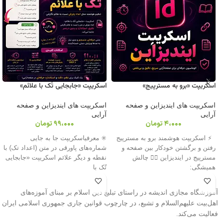
اسکریپت «برو به مسترپیج»
اسکریپت «جابجایی تُک با علائم»
اسکریپت های ایندیزاین و صفحه
اسکریپت های ایندیزاین و صفحه
آرایی
آرایی
4،000
تومان
99،000
تومان
⚡ اسکریپت هوشمند برو به مسترپیج
✳️ معرفیاسکریپت جا به جایی
رفتن و برگشتن خودکار بین صفحه و
شماره‌های پاورقی در متن (اعداد تک) با
مسترپیج در ایندیزاین 😵‍💫 چالش
نقطه و دیگر علائم اسکریپت «جابجایی
همیشگی:
تُک با
آموزشگاه مجازی اندیشه در راستای تبلیغ دین اسلام بر مبنای آموزه‌های
اهل‌بیت علیهم‌السلام و تشیع، در چارچوب قوانین جاری جمهوری اسلامی ایران
فعالیت می‌کند.