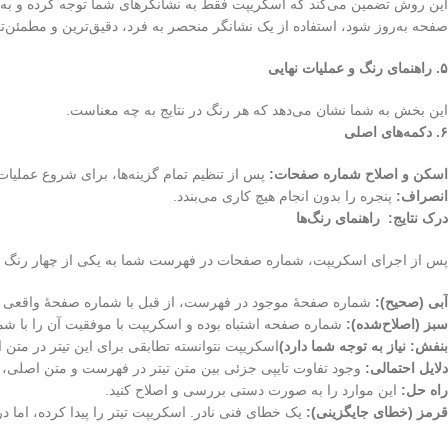
این روش تضمین می‌کند که اسکریپت فقط به نشانگرهای شما توجه کرده و به
صفحه به‌روز شود، استفاده از یک نشانگر منحصر به فرد، دقیق‌ترین و مطمئن
۵
.
راهنمای رنگ و عملیات نهایی
این بخش به شما نشان می‌دهد که هر رنگ در نتایج به چه معناست.
۶
.
دکمه‌های اصلی
اسکن و اصلاح شماره صفحات:
پس از تنظیم تمام گزینه‌ها، برای شروع عملیات
انصراف:
پنجره را بدون انجام هیچ کاری می‌بندد.
درک نتایج: راهنمای رنگ‌ها
پس از اجرای اسکریپت، شماره صفحات در فهرست شما به یکی از چهار رنگ زیر
آبی
(صحیح):
شماره صفحهٔ موجود در فهرست، از قبل با شماره صفحهٔ واقعی تیت
سبز
(اصلاح‌شده):
شماره صفحه اشتباه بوده و اسکریپت با موفقیت آن را با ش
بنفش
: نیاز به توجه شما دارد
)
اسکریپت نتوانسته تطابقی برای این تیتر در متن ا
دلایل احتمالی:
وجود تفاوت تایپی جزئی بین متن تیتر در فهرست و متن اصلی، 
راه حل:
این موارد را به صورت دستی بررسی و اصلاح کنید.
قرمز
(خطای جایگزینی):
یک خطای فنی نادر. اسکریپت تیتر را پیدا کرده، اما