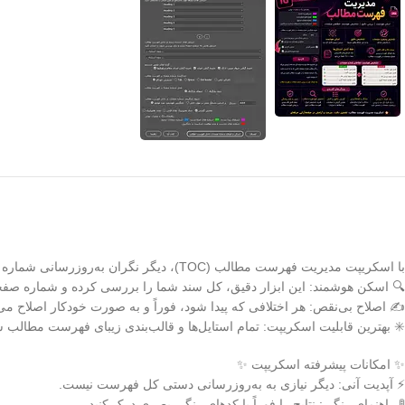
با اسکریپت مدیریت فهرست مطالب (TOC)، دیگر نگران به‌روزرسانی شماره صفحات نباشید! از این به بعد در ایندیزاین هم می‌توانید مانند ورد فقط شماره صفحات را آپدیت کنید.
🔍 اسکن هوشمند: این ابزار دقیق، کل سند شما را بررسی کرده و شماره صفحات
✍️ اصلاح بی‌نقص: هر اختلافی که پیدا شود، فوراً و به صورت خودکار اصلاح
✳️ بهترین قابلیت اسکریپت: تمام استایل‌ها و قالب‌بندی زیبای فهرست مطالب شما ۱۰۰٪ حفظ می‌شود و به هم نمی‌
✨ امکانات پیشرفته اسکریپت ✨
⚡️ آپدیت آنی: دیگر نیازی به به‌روزرسانی دستی کل فهرست نیست.
🚦 راهنمای رنگی: نتایج را فوراً با کدهای رنگی بصری درک کنید.