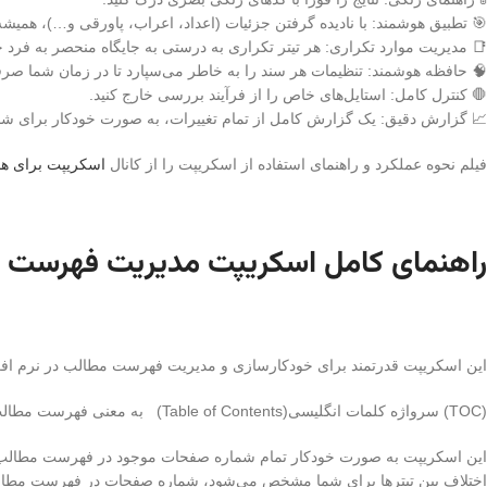
🎯 تطبیق هوشمند: با نادیده گرفتن جزئیات (اعداد، اعراب، پاورقی و…)، همیشه د
📑 مدیریت موارد تکراری: هر تیتر تکراری به درستی به جایگاه منحصر به فرد
🧠 حافظه هوشمند: تنظیمات هر سند را به خاطر می‌سپارد تا در زمان شما صرف
🛑 کنترل کامل: استایل‌های خاص را از فرآیند بررسی خارج کنید.
📈 گزارش دقیق: یک گزارش کامل از تمام تغییرات، به صورت خودکار برای شما
فیلم نحوه عملکرد و راهنمای استفاده از اسکریپت را از کانال
اسکریپت برای ه
راهنمای کامل اسکریپت مدیریت فهرست 
این اسکریپت قدرتمند برای خودکارسازی و مدیریت فهرست مطالب در نرم افز
(TOC) سرواژه کلمات انگلیسی(Table of Contents) به معنی فهرست مطالب است.
این اسکریپت به صورت خودکار تمام شماره صفحات موجود در فهرست مطالب شما 
اختلاف بین تیترها برای شما مشخص می‌شود، شماره صفحات در فهرست مطالب ب