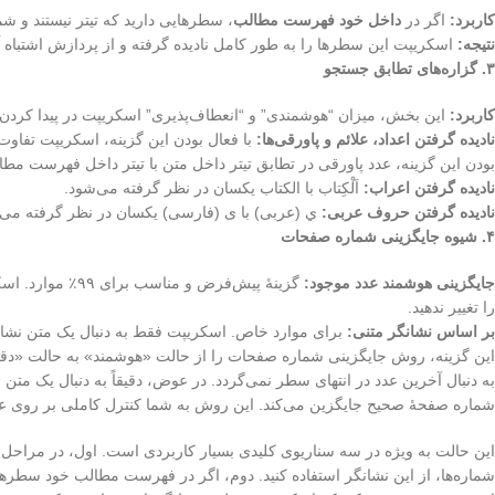
کاربرد:
اگر در
داخل خود فهرست مطالب
، سطرهایی دارید که تیتر نیستند و شم
نتیجه:
اسکریپت این سطرها را به طور کامل نادیده گرفته و از پردازش اشتباه آ
۳
.
گزاره‌های تطابق جستجو
کاربرد:
این بخش، میزان “هوشمندی” و “انعطاف‌پذیری” اسکریپت در پیدا کردن تط
نادیده گرفتن اعداد، علائم و پاورقی‌ها:
بودن این گزینه، عدد پاورقی در تطابق تیتر داخل متن با تیتر داخل فهرست مطا
نادیده گرفتن اعراب:
اَلْکِتاب با الکتاب یکسان در نظر گرفته می‌شود.
نادیده گرفتن حروف عربی:
ي (عربی) با ی (فارسی) یکسان در نظر گرفته می‌
۴
.
شیوه جایگزینی شماره صفحات
جایگزینی هوشمند عدد موجود:
گزینهٔ پیش‌فرض
را تغییر ندهید.
بر اساس نشانگر متنی:
برای موارد خاص. اسکریپت فقط به دنبال یک متن نشانگر
این گزینه، روش جایگزینی شماره صفحات را از حالت «هوشمند» به حالت «دقیق
شماره صفحهٔ صحیح جایگزین می‌کند. این روش به شما کنترل کاملی بر روی عم
این حالت به ویژه در سه سناریوی کلیدی بسیار کاربردی است. اول، در مراحل 
شماره‌ها، از این نشانگر استفاده کنید. دوم، اگر در فهرست مطالب خود سطرها