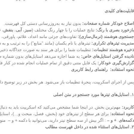
قابلیت‌های کلیدی
اصلاح خودکار شماره صفحات:
بدون نیاز به به‌روزرسانی دستی کل فهرست.
بازخورد بصری با رنگ:
نتایج عملیات را با چهار رنگ مختلف (
سبز
،
آبی
،
بنفش
،
ق
جستجوی هوشمند (نرمال‌سازی):
تفاوت‌های جزئی مانند اعداد، علائم، پاورقی، 
مدیریت تیترهای تکراری:
تیترهای با نام یکسان (مانند “منابع”) را به ترتیب و ب
ذخیره هوشمند تنظیمات:
تنظیمات شما را برای هر سند به صورت جداگانه ذخیره 
نادیده گرفتن استایل‌های خاص:
به شما اجازه می‌دهد استایل‌های بدون شماره ص
گزارش‌گیری خودکار:
یک فایل متنی دقیق از تمام عملیات انجام شده در کنار فا
نحوه استفاده: راهنمای رابط کاربری
پس از اجرای اسکریپت، پنجرهٔ تنظیمات باز می‌شود. هر بخش در زیر توضیح د
۱
.
استایل‌های تیترها مورد جستجو در متن اصلی
کاربرد:
مهم‌ترین بخش. در اینجا شما مشخص می‌کنید که اسکریپت باید به دنبال
نحوه استفاده:
برای هر سطح از تیترهای خود (بخش، فصل، مبحث و…)، استایل پ
دکمه‌های
+
و –
: اگر بیش از سه سطح تیتر دارید، می‌توانید با دکمه + و – م
۲
.
استایل‌های استثناء شده در داخل فهرست مطالب