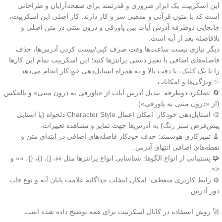
این اسکریپت یک ابزار ضروری و قدرتمند برای صفحه‌آرایان و طراحانی
است که با متون قرآنی و مذهبی سر و کار دارند. کار اصلی این اسکریپت،
جابجایی دوطرفه آدرس آیات بین پاورقی و درون متنی در متن اصلی و
بلافاصله بعد از آیه است.
دیگر نیازی نیست ساعت‌ها وقت صرف کپی/پیست کردن آدرس‌ها، حذف
فاصله‌های اضافی یا تغییر دستی پرانتزها کنید؛ این اسکریپت تمام این کارها
را با یک کلیک، با دقت بالا و به همراه استایل‌دهی خودکار انجام می‌دهد.
✨ ویژگی‌ها و امکانات:
🔄 عملکرد دوطرفه: تبدیل آدرس آیات از «پاورقی به درون متنی» و بالعکس
(از «درون متنی به پاورقی»).
🎨 استایل‌دهی خودکار: امکان اعمال Character Style دلخواه (یا استایل
پیش‌فرض سبز رنگ) به آدرس‌ها جهت تمایز و مشاهده تغییرات.
🧹 تمیزکاری هوشمند: حذف خودکار فاصله‌های اضافی در ابتدای متن و
نقطه‌های اضافی انتهای آدرس.
🧩 پشتیبانی از انواع الگوها: شناسایی انواع پرانتزها مثل ﴾﴿، []، ()، {}، «» و
<>.
⚙️ رابط کاربری منعطف: امکان انتخاب جداگانه علامت پایان آیه و نوع قاب
دور آدرس.
🚀 روش استفاده در کانال اسکریپت برای همه توضیح داده شده است.