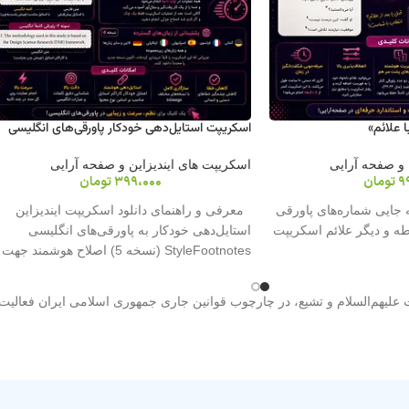
 علائم»
اسکریپت استایل‌دهی خودکار پاورقی‌های انگلیسی
 و صفحه آرایی
اسکریپت های ایندیزاین و صفحه آرایی
9
تومان
399،000
تومان
 جایی شماره‌های پاورقی
معرفی و راهنمای دانلود اسکریپت ایندیزاین
قطه و دیگر علائم اسکریپت
استایل‌دهی خودکار به پاورقی‌های انگلیسی
StyleFootnotes (نسخه 5) اصلاح هوشمند جهت
پانویس، کلمات
ت علیهم‌السلام و تشیع، در چارچوب قوانین جاری جمهوری اسلامی ایران فعالیت 