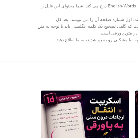
این اسکریپت عبارات انگلیسی را از داخل سند استخراج می کند و در یک فایل نوت پد هم نام با سند ایندیزاین شما و در کنار همان فایل ایندیزاین شما با پسوند English-Words درج می کند. شما محتوای این فایل را
ند، اول شماره صفحه آن را می نویسد. بعد کل
ت که گاهی تصحیح یک کلمه انگلیسی باید با توجه به متن
 در متن پاورقی است.
ت با مشکلی رو به رو شدید،‌ به ما اطلاع دهید.