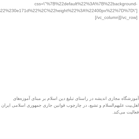
css=\”%7B%22default%22%3A%7B%22background-
%22%230e171d%22%2C%22height%22%3A%22400px%22%7D%7D\”]
[/vc_column][/vc_row]
آموزشگاه مجازی اندیشه در راستای تبلیغ دین اسلام بر مبنای آموزه‌های
اهل‌بیت علیهم‌السلام و تشیع، در چارچوب قوانین جاری جمهوری اسلامی ایران
فعالیت می‌کند.