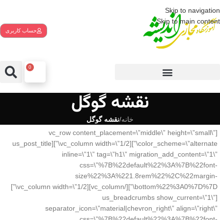
Skip to navigation
Skip to main content
حساب کاربری
0
نقشه گوگل
خانه
/
نقشه گوگل
[vc_row content_placement=\”middle\” height=\”small\”
color_scheme=\”alternate\”][vc_column width=\”1/2\”][us_post_title
inline=\”1\” tag=\”h1\” migration_add_content=\”1\”
css=\”%7B%22default%22%3A%7B%22font-
size%22%3A%221.8rem%22%2C%22margin-
bottom%22%3A0%7D%7D\”][/vc_column][vc_column width=\”1/2\”]
[us_breadcrumbs show_current=\”1\”
separator_icon=\”material|chevron_right\” align=\”right\”
css=\”%7B%22default%22%3A%7B%22font-